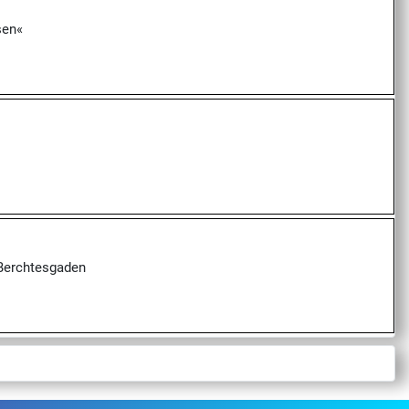
sen«
 Berchtesgaden