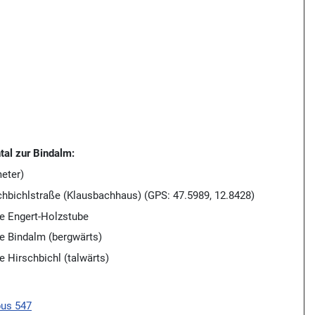
al zur Bindalm:
eter)
schbichlstraße (Klausbachhaus) (GPS: 47.5989, 12.8428)
le Engert-Holzstube
le Bindalm (bergwärts)
e Hirschbichl (talwärts)
bus 547