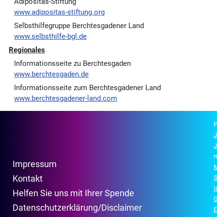
Adipositas-Stiftung
www.adipositas-stiftung.org
Selbsthilfegruppe Berchtesgadener Land
www.selbsthilfe-bgl.de
Regionales
Informationsseite zu Berchtesgaden
www.berchtesgaden.de
Informationsseite zum Berchtesgadener Land
www.berchtesgadener-land.com
P
J
J
r
Impressum
M
Kontakt
S
Helfen Sie uns mit Ihrer Spende
G
Datenschutzerklärung/Disclaimer
E