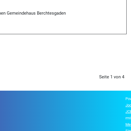
chen Gemeindehaus Berchtesgaden
Seite 1 von 4
Po
Jo
JCE
rmi
Me
Si