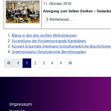
11. Oktober 2018
Anregung zum Selber-Denken – Gedanke
Weiterlesen …
Maria in den drei großen Weltreligionen
Vorstellung der Kirchenvorstands-Kandidaten
Konzert Ensemble Dreiklang Schöpfungskirche Bischofswie
Orgelreinigung Christuskirche Berchtesgaden
1
2
3
4
Impressum