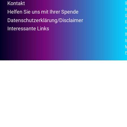
Kontakt
S
Helfen Sie uns mit Ihrer Spende
G
Datenschutzerklärung/Disclaimer
E
s
Interessante Links
R
P