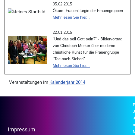
05.02.2015
Ökum. Frauenliturgie der Frauengruppen
Mehr lesen Sie hier...
22.01.2015
"Und das soll Gott sein?" - Bildervortrag
von Christoph Merker über moderne
christliche Kunst für die Frauengruppe
"Tee-nach-Sieben"
Mehr lesen Sie hier...
Veranstaltungen im
Kalenderjahr 2014
P
J
J
r
Impressum
M