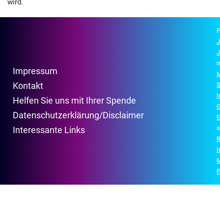
wird.
P
J
J
r
Impressum
M
Kontakt
S
Helfen Sie uns mit Ihrer Spende
G
Datenschutzerklärung/Disclaimer
E
s
Interessante Links
R
P