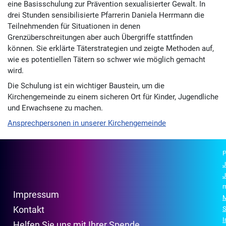
eine Basisschulung zur Prävention sexualisierter Gewalt. In
drei Stunden sensibilisierte Pfarrerin Daniela Herrmann die
Teilnehmenden für Situationen in denen
Grenzüberschreitungen aber auch Übergriffe stattfinden
können. Sie erklärte Täterstrategien und zeigte Methoden auf,
wie es potentiellen Tätern so schwer wie möglich gemacht
wird.
Die Schulung ist ein wichtiger Baustein, um die
Kirchengemeinde zu einem sicheren Ort für Kinder, Jugendliche
und Erwachsene zu machen.
Ansprechpersonen in unserer Kirchengemeinde
P
J
J
r
Impressum
M
Kontakt
S
Helfen Sie uns mit Ihrer Spende