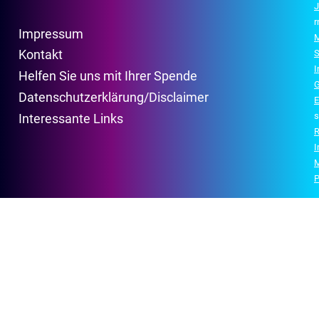
J
r
Impressum
M
Kontakt
S
Helfen Sie uns mit Ihrer Spende
G
Datenschutzerklärung/Disclaimer
E
s
Interessante Links
R
P