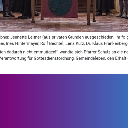
ubner, Jeanette Leitner (aus privaten Gründen ausgeschieden, ihr fol
tner, Ines Hintermayer, Rolf Bechtel, Lena Kurz, Dr. Klaus Frankenberg
h dadurch nicht entmutigen!", wandte sich Pfarrer Schulz an die n
antwortung für Gottesdienstordnung, Gemeindeleben, den Erhalt de