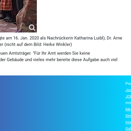
gte am 16. Jan. 2020 als Nachrückerin Katharina Luibl), Dr. Arne
er (nicht auf dem Bild: Heike Winkler)
euen Amtsträger. "Für Ihr Amt werden Sie keine
r Ge­bäude und vieles mehr bereite diese Aufgabe auch viel
Po
Jo
JCE
rmi
Me
Si
Im
Gal