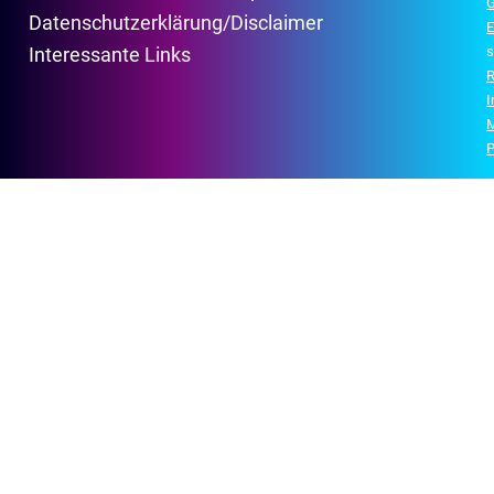
G
Datenschutzerklärung/Disclaimer
E
s
Interessante Links
R
P