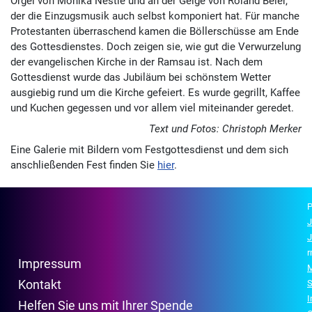
Orgel von Monika Nestle und an der Geige von Roland Beier,
der die Einzugsmusik auch selbst komponiert hat. Für manche
Protestanten überraschend kamen die Böllerschüsse am Ende
des Gottesdienstes. Doch zeigen sie, wie gut die Verwurzelung
der evangelischen Kirche in der Ramsau ist. Nach dem
Gottesdienst wurde das Jubiläum bei schönstem Wetter
ausgiebig rund um die Kirche gefeiert. Es wurde gegrillt, Kaffee
und Kuchen gegessen und vor allem viel miteinander geredet.
Text und Fotos: Christoph Merker
Eine Galerie mit Bildern vom Festgottesdienst und dem sich
anschließenden Fest finden Sie
hier
.
P
J
J
r
Impressum
M
Kontakt
S
Helfen Sie uns mit Ihrer Spende