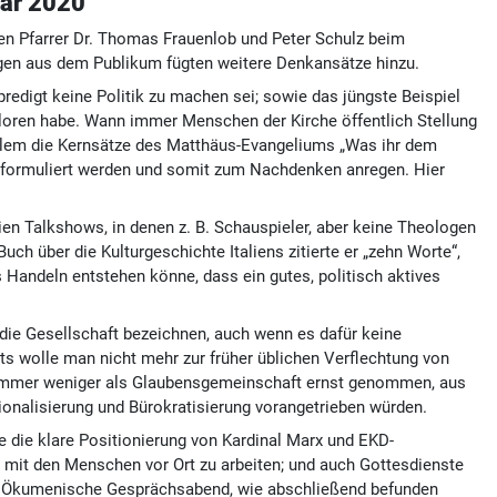
uar 2020
den Pfarrer Dr. Thomas Frauenlob und Peter Schulz beim
gen aus dem Publikum fügten weitere Denkansätze hinzu.
edigt keine Politik zu machen sei; sowie das jüngste Beispiel
verloren habe. Wann immer Menschen der Kirche öffentlich Stellung
 allem die Kernsätze des Matthäus-Evangeliums „Was ihr dem
iv formuliert werden und somit zum Nachdenken anregen. Hier
eien Talkshows, in denen z. B. Schauspieler, aber keine Theologen
h über die Kulturgeschichte Italiens zitierte er „zehn Worte“,
s Handeln entstehen könne, dass ein gutes, politisch aktives
die Gesellschaft bezeichnen, auch wenn es dafür keine
its wolle man nicht mehr zur früher üblichen Verflechtung von
ch immer weniger als Glaubensgemeinschaft ernst genommen, aus
ionalisierung und Bürokratisierung vorangetrieben würden.
e die klare Positionierung von Kardinal Marx und EKD-
, mit den Menschen vor Ort zu arbeiten; und auch Gottesdienste
ser Ökumenische Gesprächsabend, wie abschließend befunden