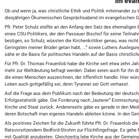
im evan
Ob und wenn ja, was christliche Ethik und Politik miteinander z
diesjährigen Ökumenischen Gesprächsabend im evangelischen Ge
Pfr. Peter Schulz stellte an den Anfang den Satz des ehemaligen
eines CSU-Politikers, der den Passauer Bischof für seine Teilnah
bezögen, so Schulz, wüssten die Kirchenkritiker genau, was nich
Geringsten meiner Brüder getan habt, ...“ sowie Luthers Auslegu
sähe er die Basis für politisches Handeln auf der Basis christlich
Für Pfr. Dr. Thomas Frauenlob habe die Kirche seit etwa zehn Jah
mehr zur Weltdeutung befragt werden. Dabei seien auch für ihn di
die einen Menschen auszeichnen, der öffentlich handle. Hier würd
Leben auch gottgefällig sei, denn Tyrannei sei Gott verhasst.
Auf die Frage aus dem Publikum nach der Bedeutung der deutsche
Erfolgsstatistik gäbe. Die Forderung nach „lauterer“ Einmischung
Kirche und Staat zurück. Andererseits gäbe es gerade in den M
deren Botschaft man eigenes Handeln ableiten könne. In den Geme
Als positives Zeichen für die Zukunft führte Pfr. Dr. Frauenlob
Ratsvorsitzendem Bedford-Strohm zur Flüchtlingsfrage. Es gehe f
mit Qualität anzubieten. Gleichzeitig lebe Kirche aus der Geme