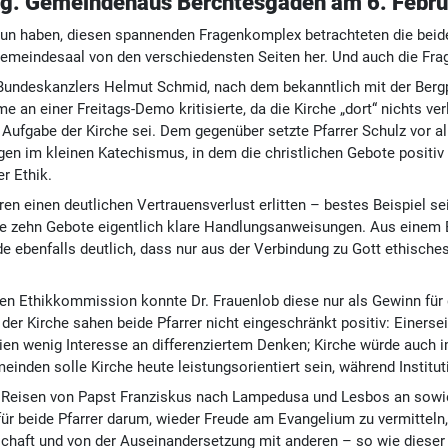
g. Gemeindehaus Berchtesgaden am 6. Febr
u tun haben, diesen spannenden Fragenkomplex betrachteten die bei
meindesaal von den verschiedensten Seiten her. Und auch die Fra
 Bundeskanzlers Helmut Schmid, nach dem bekanntlich mit der Bergpr
me an einer Freitags-Demo kritisierte, da die Kirche „dort“ nichts 
t Aufgabe der Kirche sei. Dem gegenüber setzte Pfarrer Schulz vor
ngen im kleinen Katechismus, in dem die christlichen Gebote posit
er Ethik.
ren einen deutlichen Vertrauensverlust erlitten – bestes Beispiel s
e zehn Gebote eigentlich klare Handlungsanweisungen. Aus einem Buc
e ebenfalls deutlich, dass nur aus der Verbindung zu Gott ethische
n Ethikkommission konnte Dr. Frauenlob diese nur als Gewinn für 
 der Kirche sahen beide Pfarrer nicht eingeschränkt positiv: Einerse
edien wenig Interesse an differenziertem Denken; Kirche würde au
inden solle Kirche heute leistungsorientiert sein, während Institut
 die Reisen von Papst Franziskus nach Lampedusa und Lesbos an sowi
ür beide Pfarrer darum, wieder Freude am Evangelium zu vermitteln
inschaft und von der Auseinandersetzung mit anderen – so wie die