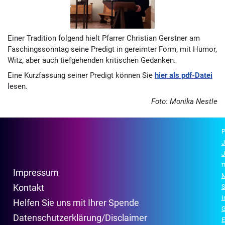
Einer Tradition folgend hielt Pfarrer Christian Gerstner am
Faschingssonntag seine Predigt in gereimter Form, mit Humor,
Witz, aber auch tiefgehenden kritischen Gedanken.
Eine Kurzfassung seiner Predigt können Sie
hier als pdf-Datei
lesen.
Foto: Monika Nestle
P
J
J
r
Impressum
M
Kontakt
S
Helfen Sie uns mit Ihrer Spende
G
Datenschutzerklärung/Disclaimer
E