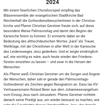
2024
Mit einem feierlichen Choralvorspiel empfing das
Bläserensemble der evangelischen Stadtkirche Bad
Reichenhall die Gottes­dienst­besucher­Innen in der Christus­
kirche und Pfarrer Christian Gerstner freute sich, auf diese
besondere Weise Palm­sonntag und damit den Beginn der
Karwoche feiern zu können. Er erinnerte dabei an die
Bedeutung des althoch­deutschen Wortes „kara“ als Trauer,
Wehklage, mit der ChristInnen in aller Welt in der Karwoche
des Leidens­weges Jesu gedenken. Und er zeigte eindringlich
auf, wie wichtig es wäre, auch heute wieder den Friedens­
fürsten einziehen zu lassen – und zwar in die Herzen der
Menschen.
Als Pfarrer weiß Christian Gerstner um die Sorgen und Ängste
der Menschen, daher sah er gerade den Palm­sonntags-
Gottesdienst als Zeichen gegen Resignation an. Dazu las KV-
Vertrauens­mann Roland Beier aus dem Johannesevangelium
vom Einzug Jesu nach Jerusalem. Pfarrer Gerstner richtete
danach seine Predigt aus, um wieder bewusst zu machen, wie