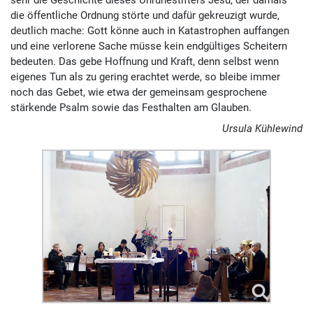
sehr die Geschichte dieses Unruhe­stifters Jesu, der damals
die öffent­liche Ordnung störte und dafür gekreuzigt wurde,
deutlich mache: Gott könne auch in Kata­stro­phen auffangen
und eine verlorene Sache müsse kein endgültiges Scheitern
bedeuten. Das gebe Hoffnung und Kraft, denn selbst wenn
eigenes Tun als zu gering erachtet werde, so bleibe immer
noch das Gebet, wie etwa der gemein­sam gesprochene
stärkende Psalm sowie das Fest­halten am Glauben.
Ursula Kühlewind