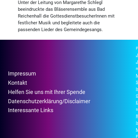
Unter der Leitung von Margarethe Schlegl
beeindruckte das Bläser­ensemble aus Bad
Reichen­hall die Gottes­dienst­besucher­Innen mit
festlicher Musik und begleitete auch die
passenden Lieder des Gemeinde­gesangs.
P
J
J
r
Impressum
M
Kontakt
S
Helfen Sie uns mit Ihrer Spende
G
Datenschutzerklärung/Disclaimer
E
s
Interessante Links
R
P