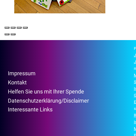
P
J
J
r
Impressum
M
Kontakt
S
Helfen Sie uns mit Ihrer Spende
G
Datenschutzerklärung/Disclaimer
E
s
Interessante Links
R
P