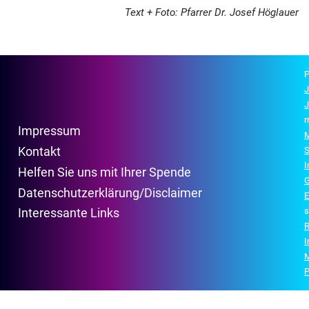
Text + Foto: Pfarrer Dr. Josef Höglauer
P
J
J
r
Impressum
M
Kontakt
S
Helfen Sie uns mit Ihrer Spende
G
Datenschutzerklärung/Disclaimer
E
s
Interessante Links
R
P