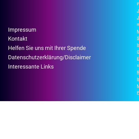
P
J
J
r
Impressum
M
Kontakt
S
Helfen Sie uns mit Ihrer Spende
G
Datenschutzerklärung/Disclaimer
E
s
Interessante Links
R
P