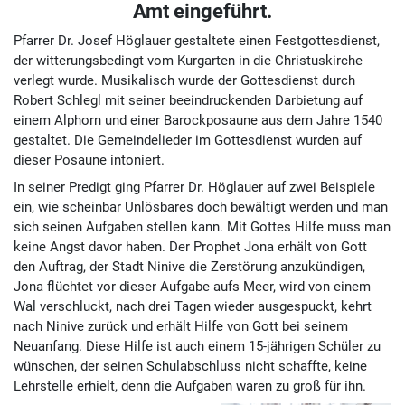
Amt eingeführt.
Pfarrer Dr. Josef Höglauer gestaltete einen Fest­gottes­dienst,
der witterungs­bedingt vom Kur­garten in die Christus­kirche
verlegt wurde. Musi­kalisch wurde der Gottes­dienst durch
Robert Schlegl mit seiner beein­druckenden Dar­bietung auf
einem Alp­horn und einer Barock­posaune aus dem Jahre 1540
gestaltet. Die Gemeinde­lieder im Gottes­dienst wurden auf
dieser Posaune intoniert.
In seiner Predigt ging Pfarrer Dr. Hög­lauer auf zwei Bei­spiele
ein, wie scheinbar Unlös­bares doch bewältigt werden und man
sich seinen Auf­gaben stellen kann. Mit Gottes Hilfe muss man
keine Angst davor haben. Der Prophet Jona erhält von Gott
den Auftrag, der Stadt Ninive die Zerstörung anzukündigen,
Jona flüchtet vor dieser Aufgabe aufs Meer, wird von einem
Wal verschluckt, nach drei Tagen wieder aus­gespuckt, kehrt
nach Ninive zurück und erhält Hilfe von Gott bei seinem
Neuanfang. Diese Hilfe ist auch einem 15-jährigen Schüler zu
wünschen, der seinen Schul­abschluss nicht schaffte, keine
Lehr­stelle erhielt, denn die Auf­gaben waren zu groß für ihn.