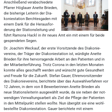
Anschließend verabschiedete
Pfarrer Hög­lauer Anette Brieden,
die bis­herige Lei­terin der Dia­
konie­station Berch­tes­gaden mit
einem Dank für die Her­aus­for­
derung der Stations­leitung und
führt Ramona Hackl in ihr neues Amt ein mit einem für beide
gespendeten Segen.
Dr. Joachim Weckauf, der erste Vor­sitzende des Dia­konie­
vereins, der Träger der Diakonie­station ist, würdigte Anette
Brieden für ihre hervor­ragende Arbeit an den Patienten und in
der Mit­arbeiter­führung. Trotz Corona in den letzten Monaten
konnte alles geschafft werden und wünscht gute Gesund­heit
und Freude für die Zukunft. Stefan Gauer, Ehren­vor­sitzender
des Diakonie­vereins, berichtete über das Auswahl­verfahren vor
12 Jahren, in dem von 8 Bewer­berinnen Anette Brieden als
neue Stations­leiterin aus­gewählt wurde, da sie neben der not­
wendigen Ver­waltungs­arbeit als Ziel die Pflege der Patienten
in den Mittel­punkt stellen wollte. Nun übergibt sie eine wohl­
bestellte Dia­konie­station. Gauer berichtete mit einem