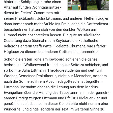
hinter der Schöpfungs­kirche einen
Altar auf für den „Sonn­tags­gottes­
dienst im Freien“. Zusammen mit
seiner Prakti­kantin, Julia Litt­mann, und anderen Helfern trug er
dann immer noch mehr Stühle ins Freie, denn die Gottes­dienst­
besucherInnen hatten sich von den dunklen Wolken am
Himmel nicht abschrecken lassen. Die gute musi­kalische
Gestaltung dazu übernahm am Keyboard die katho­lische
Religions­lehrerin Steffi Witte – gelebte Ökumene, wie Pfarrer
Höglauer zu diesem besonderen Gottes­dienst anmerkte.
Schon die ersten Töne am Keyboard schienen die ganze
bedrohliche Wolkenwand freundlich zur Seite zu schieben, und
so konnte Julia Littmann, Theologiestudentin und seit fünf
Wochen Gemeinde-Praktikantin, nicht nur Menschen, sondern
auch die Sonne zu ihrem Abschieds­gottes­dienst begrüßen.
Littmann übernahm ebenso die Lesung aus dem Markus-
Evangelium über die Heilung des Taub­stummen. In der gemein­
samen Predigt zeigten Litt­mann und Pfr. Dr. Höglauer klar und
persön­lich auf, dass es in dieser Geschichte nicht nur um eine
Wunder­heilung ginge, sondern der Text im weiteren Sinne zu