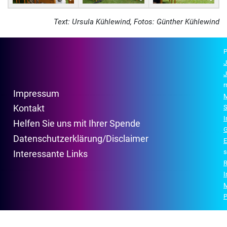
Text: Ursula Kühlewind, Fotos: Günther Kühlewind
P
J
J
r
Impressum
M
Kontakt
S
Helfen Sie uns mit Ihrer Spende
G
Datenschutzerklärung/Disclaimer
E
s
Interessante Links
R
P