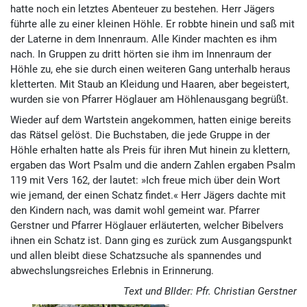
hatte noch ein letztes Abenteuer zu bestehen. Herr Jägers
führte alle zu einer kleinen Höhle. Er robbte hinein und saß mit
der Laterne in dem Innenraum. Alle Kinder machten es ihm
nach. In Gruppen zu dritt hörten sie ihm im Innenraum der
Höhle zu, ehe sie durch einen weiteren Gang unterhalb heraus
kletterten. Mit Staub an Kleidung und Haaren, aber begeistert,
wurden sie von Pfarrer Höglauer am Höhlenausgang begrüßt.
Wieder auf dem Wartstein angekommen, hatten einige bereits
das Rätsel gelöst. Die Buch­staben, die jede Gruppe in der
Höhle erhalten hatte als Preis für ihren Mut hinein zu klettern,
ergaben das Wort Psalm und die andern Zahlen ergaben Psalm
119 mit Vers 162, der lautet: »Ich freue mich über dein Wort
wie jemand, der einen Schatz findet.« Herr Jägers dachte mit
den Kindern nach, was damit wohl gemeint war. Pfarrer
Gerstner und Pfarrer Höglauer erläuterten, welcher Bibelvers
ihnen ein Schatz ist. Dann ging es zurück zum Ausgangspunkt
und allen bleibt diese Schatzsuche als spannendes und
abwechslungsreiches Erlebnis in Erinnerung.
Text und BIlder: Pfr. Christian Gerstner