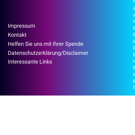
P
J
J
r
Impressum
M
Kontakt
S
Helfen Sie uns mit Ihrer Spende
G
Datenschutzerklärung/Disclaimer
E
s
Interessante Links
R
P