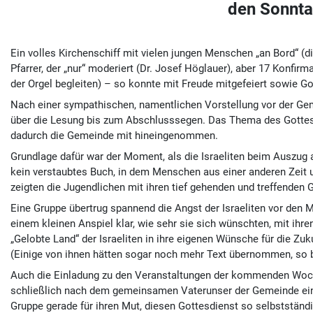
den Sonnta
Ein volles Kirchenschiff mit vielen jungen Menschen „an Bord“ (
Pfarrer, der „nur“ moderiert (Dr. Josef Höglauer), aber 17 Konfi
der Orgel begleiten) – so konnte mit Freude mitgefeiert sowie G
Nach einer sympathischen, namentlichen Vorstellung vor der Ge
über die Lesung bis zum Abschlusssegen. Das Thema des Gottesdi
dadurch die Gemeinde mit hineingenommen.
Grundlage dafür war der Moment, als die Israeliten beim Auszug a
kein verstaubtes Buch, in dem Menschen aus einer anderen Zeit un
zeigten die Jugendlichen mit ihren tief gehenden und treffenden
Eine Gruppe übertrug spannend die Angst der Israeliten vor den 
einem kleinen Anspiel klar, wie sehr sie sich wünschten, mit 
„Gelobte Land“ der Israeliten in ihre eigenen Wünsche für die Zuk
(Einige von ihnen hätten sogar noch mehr Text übernommen, so 
Auch die Einladung zu den Veranstaltungen der kommenden Woche
schließlich nach dem gemeinsamen Vaterunser der Gemeinde einen
Gruppe gerade für ihren Mut, diesen Gottesdienst so selbststän