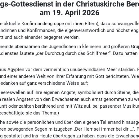
gs-Gottesdienst in der Christuskirche Be
am 19. April 2026
die aktuelle Konfirmandengruppe mit ihren Eltern), dazu schwungvol
rmandinnen und Konfirmanden, die eigenverantwortlich und höchst en
ott und auch einander begegnet werden.
meinde übernahmen die Jugendlichen in kleineren und größeren Gru
enstes lautete „der Durchzug durch das Schilfmeer“. Dazu hatten 
us Ägypten vor dem vermeintlich unüberwindbaren Meer standen. Für 
d einer anderen Welt von ihrer Erfahrung mit Gott berichteten. Wie 
 Gedanken auf ganz verschiedene Weise auf:
Meereswellen auf ihre eigenen Ängste, symbolisiert durch Steine, di
ihren realen Ängsten von den Erwachsenen auch ernst genommen zu 
unft oder zählten berührend und mit Witz auf, bei passender Musikunt
beschäftigte sie das Thema.)
 sowie die persönlichen und über den eigenen Tellerrand hinausg
 bewegenden Segen mitzugeben „Der Herr sei immer bei dir …“. Pfar
dig gestaltet und ins Heute übertragen zu haben, dass die Erwachs