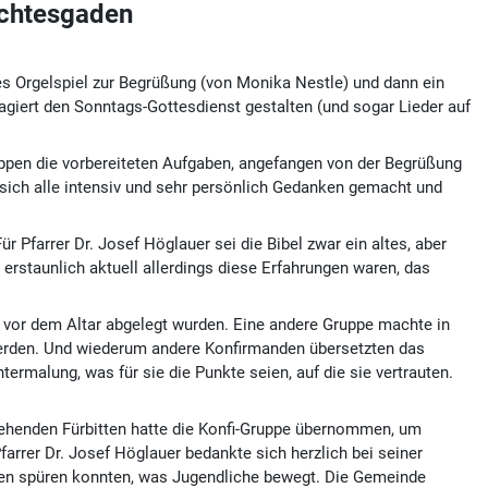
rchtesgaden
les Orgelspiel zur Begrüßung (von Monika Nestle) und dann ein
gagiert den Sonntags-Gottesdienst gestalten (und sogar Lieder auf
ppen die vorbereiteten Aufgaben, angefangen von der Begrüßung
sich alle intensiv und sehr persönlich Gedanken gemacht und
Pfarrer Dr. Josef Höglauer sei die Bibel zwar ein altes, aber
erstaunlich aktuell allerdings diese Erfahrungen waren, das
e vor dem Altar abgelegt wurden. Eine andere Gruppe machte in
werden. Und wiederum andere Konfirmanden übersetzten das
ermalung, was für sie die Punkte seien, auf die sie vertrauten.
ehenden Fürbitten hatte die Konfi-Gruppe übernommen, um
rer Dr. Josef Höglauer bedankte sich herzlich bei seiner
enen spüren konnten, was Jugendliche bewegt. Die Gemeinde