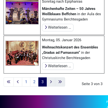
Sonntag nach Epiphanias
Märchenhafte Zeiten – 50 Jahres
Weißblaues Beffchen
in der Aula des
Gymnasiums Berchtesgaden
Weiterlesen …
Montag, 05. Januar 2026
Weihnachtskonzert des Ensembles
„Gradus ad Parnassum“
in der
Christuskirche Berchtesgaden
Weiterlesen …
1
2
3
Seite 3 von 3
P
J