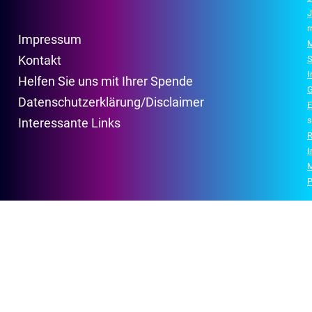
J
r
Impressum
M
Kontakt
S
Helfen Sie uns mit Ihrer Spende
G
Datenschutzerklärung/Disclaimer
E
s
Interessante Links
R
P